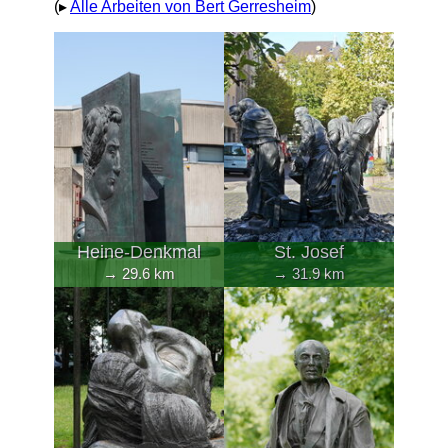
(▸
Alle Arbeiten von Bert Gerresheim
)
Heine-Denkmal
St. Josef
→ 29.6 km
→ 31.9 km