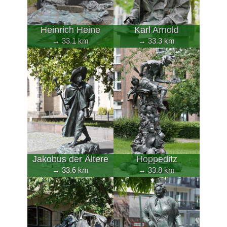
Heinrich Heine
Karl Arnold
→ 33.1 km
→ 33.3 km
Jakobus der Ältere
Hoppeditz
→ 33.6 km
→ 33.8 km