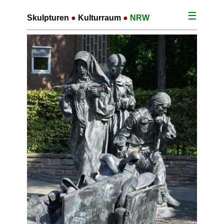
☰
Skulpturen
●
Kulturraum
●
NRW