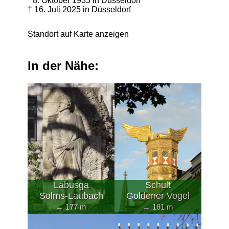
* 8. Oktober 1935 in Düsseldorf
† 16. Juli 2025 in Düsseldorf
Standort auf Karte anzeigen
In der Nähe:
Labusga
Schult
Solms-Laubach
Goldener Vogel
→ 177 m
→ 181 m