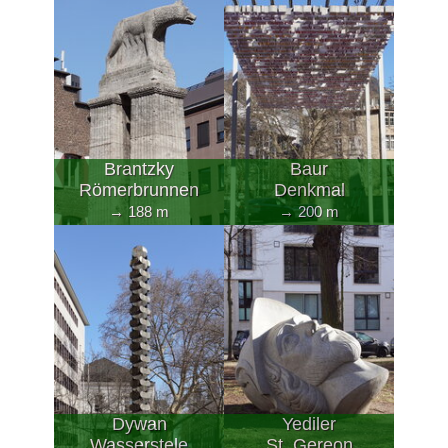
Brantzky
Baur
Römerbrunnen
Denkmal
→ 188 m
→ 200 m
Dywan
Yediler
Wasserstele
St. Gereon