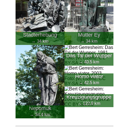
Stadterhebung
Mutter Ey
→ 34 km
→ 34 km
Das Tal der Wupper
→ 40.5 km
Homo viator
→ 42.5 km
Kreuzigungsgruppe
→ 122.8 km
Nepomuk
→ 34.4 km