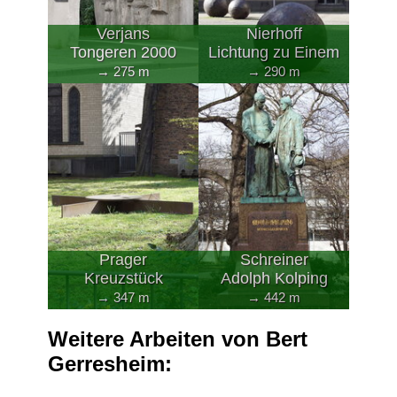
Verjans
Nierhoff
Tongeren 2000
Lichtung zu Einem
→ 275 m
→ 290 m
Prager
Schreiner
Kreuzstück
Adolph Kolping
→ 347 m
→ 442 m
Weitere Arbeiten von Bert
Gerresheim: