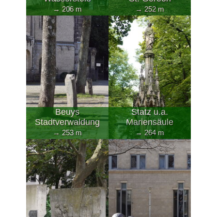
→ 206 m
→ 252 m
Beuys
Statz u.a.
Stadtverwaldung
Mariensäule
→ 253 m
→ 264 m