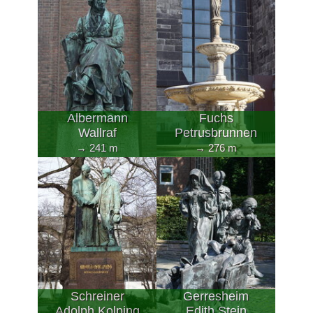
Albermann
Fuchs
Wallraf
Petrusbrunnen
→ 241 m
→ 276 m
Schreiner
Gerresheim
Adolph Kolping
Edith Stein