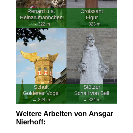
Renard u.a.
Croissant
Heinzelmännchen
Figur
→ 322 m
→ 323 m
Schult
Stötzer
Goldener Vogel
Schall von Bell
→ 324 m
→ 324 m
Weitere Arbeiten von Ansgar
Nierhoff: