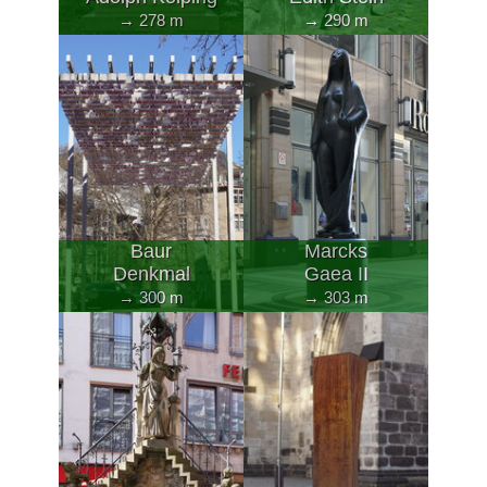
→ 278 m
→ 290 m
Baur
Marcks
Denkmal
Gaea II
→ 300 m
→ 303 m