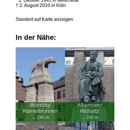
* 1. Oktober 1941 in Meschede
† 2. August 2010 in Köln
Standort auf Karte anzeigen
In der Nähe:
Brantzky
Albermann
Römerbrunnen
Richartz
→ 240 m
→ 240 m