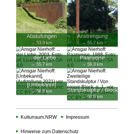
Abstufungen
Anstrengung
→ 53.9 km
→ 55.7 km
... der Liebe
Paarweise
→ 55.7 km
→ 56.3 km
[Unbekannt]
Standskulptur / Block
→ 56.9 km
→ 60.9 km
Kulturraum.NRW
Impressum
Hinweise zum Datenschutz