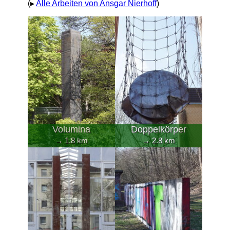
(▸
Alle Arbeiten von Ansgar Nierhoff
)
Volumina
Doppelkörper
→ 1.8 km
→ 2.8 km