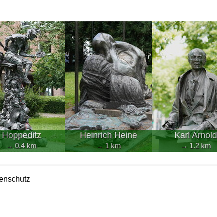
Hoppeditz
Heinrich Heine
Karl Arnold
→ 0.4 km
→ 1 km
→ 1.2 km
enschutz