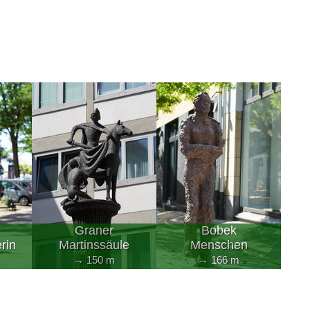
Graner
Bobek
rin
Martinssäule
Menschen
→ 150 m
→ 166 m