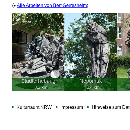
(▸
Alle Arbeiten von Bert Gerresheim
)
Stadterhebung
Nepomuk
→ 0.2 km
→ 0.4 km
Kulturraum.NRW
Impressum
Hinweise zum Dat