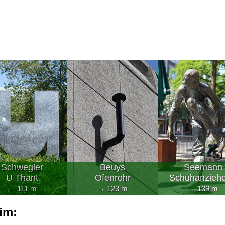
Schwegler
Beuys
Seemann
U Thant
Ofenrohr
Schuhanziehe
→ 111 m
→ 123 m
→ 139 m
im: