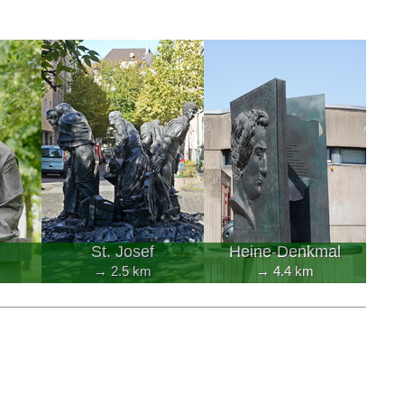
St. Josef
Heine-Denkmal
→ 2.5 km
→ 4.4 km