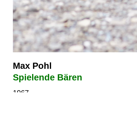
Max Pohl
Spielende Bären
1967
Leverkusen, Stadtbezirk II, Ludwig-Rehbock-Park (Oplad
Lat, Long = 51.074276, 6.999732
Foto: jvf, Lizenz:
CC BY-SA 4.0