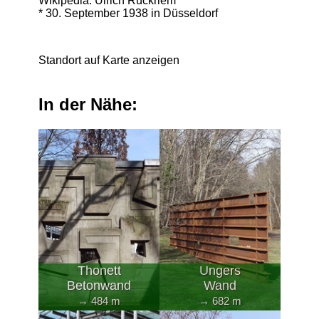
Wikipedia: Ulrich Rückriem
* 30. September 1938 in Düsseldorf
Standort auf Karte anzeigen
In der Nähe:
Thonett
Ungers
Betonwand
Wand
→ 484 m
→ 682 m