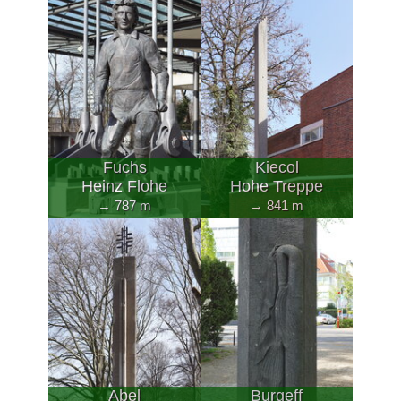
Fuchs
Kiecol
Heinz Flohe
Hohe Treppe
→ 787 m
→ 841 m
Abel
Burgeff