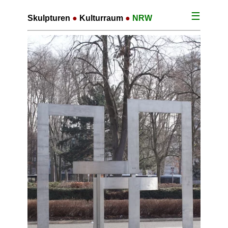
☰
Skulpturen
●
Kulturraum
●
NRW