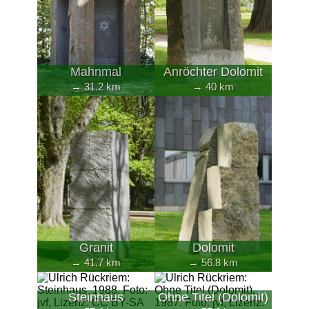
Mahnmal
Anröchter Dolomit
→ 31.2 km
→ 40 km
Granit
Dolomit
→ 41.7 km
→ 56.8 km
Steinhaus
Ohne Titel (Dolomit)