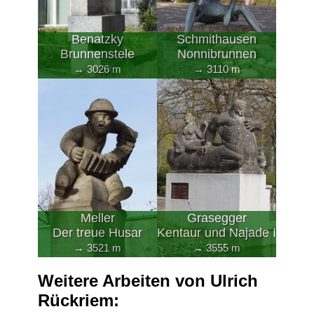
Benatzky
Schmithausen
Brunnenstele
Nonnibrunnen
→ 3026 m
→ 3110 m
Meller
Grasegger
Der treue Husar
Kentaur und Najade I
→ 3521 m
→ 3555 m
Weitere Arbeiten von Ulrich
Rückriem: