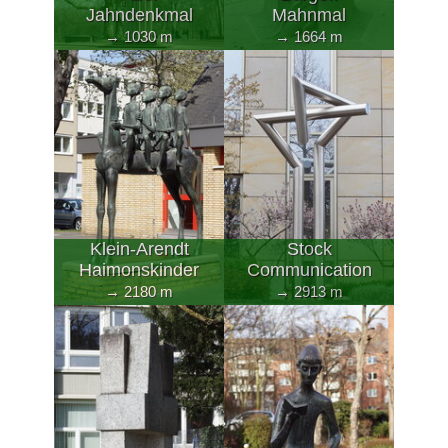
Jahndenkmal
Mahnmal
→ 1030 m
→ 1664 m
Klein-Arendt
Stock
Haimonskinder
Communication
→ 2180 m
→ 2913 m