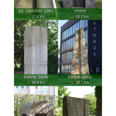
10. Oktober 1981
Heine
→ 27.8 km
→ 28.2 km
Kleine Stele
Keilskulptur
→ 30.4 km
→ 30.7 km