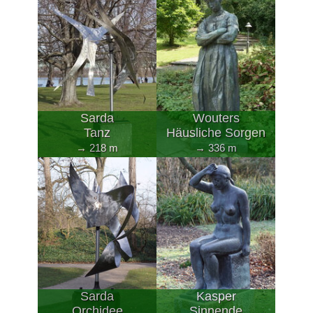
Sarda
Wouters
Tanz
Häusliche Sorgen
→ 218 m
→ 336 m
Sarda
Kasper
Orchidee
Sinnende