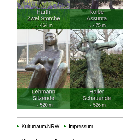
Harth
Kolbe
Zwei Störche
Assunta
→ 464 m
→ 475 m
Lehmann
Haller
Sitzende
Schauende
→ 520 m
→ 526 m
Kulturraum.NRW
Impressum