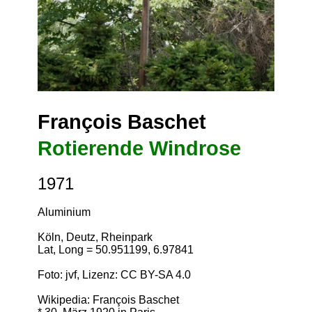
François Baschet
Rotierende Windrose
1971
Aluminium
Köln, Deutz, Rheinpark
Lat, Long = 50.951199, 6.97841
Foto: jvf, Lizenz:
CC BY-SA 4.0
Wikipedia: François Baschet