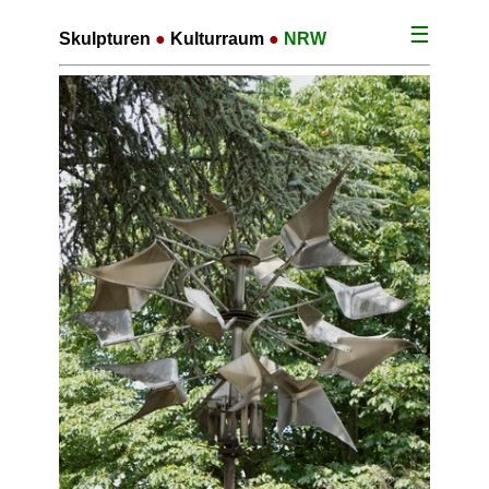
☰
Skulpturen
●
Kulturraum
●
NRW