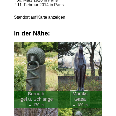
* 30. März 1920 in Paris
† 11. Februar 2014 in Paris
Standort auf Karte anzeigen
In der Nähe:
Bernuth
Marcks
Igel u. Schlange
Gaea
→ 170 m
→ 180 m