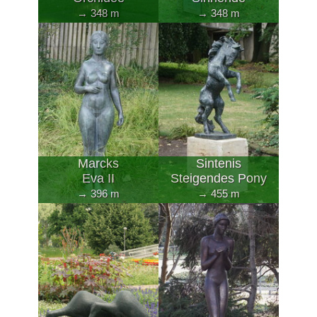
→ 348 m
→ 348 m
Marcks
Sintenis
Eva II
Steigendes Pony
→ 396 m
→ 455 m