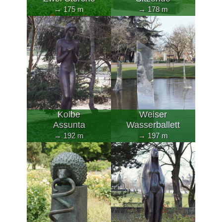
→ 175 m
→ 178 m
Kolbe
Weiser
Assunta
Wasserballett
→ 192 m
→ 197 m