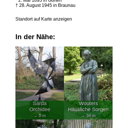
* 2. Mai 1893 in Gurten
† 28. August 1945 in Braunau
Standort auf Karte anzeigen
In der Nähe:
Sarda
Wouters
Orchidee
Häusliche Sorgen
→ 0 m
→ 34 m