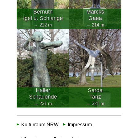
Bernuth
Marcks
Igel u. Schlange
Gaea
→ 212 m
→ 214 m
Haller
Sarda
Schauende
Tanz
→ 231 m
→ 321 m
Kulturraum.NRW
Impressum