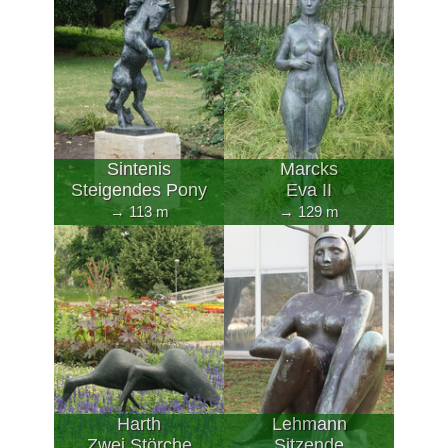
Sintenis
Marcks
Steigendes Pony
Eva II
→ 113 m
→ 129 m
Harth
Lehmann
Zwei Störche
Sitzende