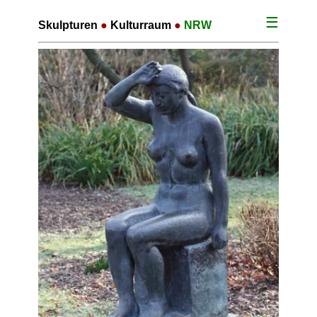
☰
Skulpturen
●
Kulturraum
●
NRW