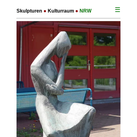
☰
Skulpturen
●
Kulturraum
●
NRW