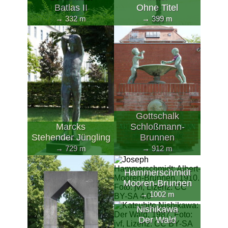
Batlas II
Ohne Titel
→ 332 m
→ 399 m
Gottschalk
Marcks
Schloßmann-
Stehender Jüngling
Brunnen
→ 729 m
→ 912 m
Hammerschmidt
Mooren-Brunnen
→ 1002 m
Nishikawa
Der Wald