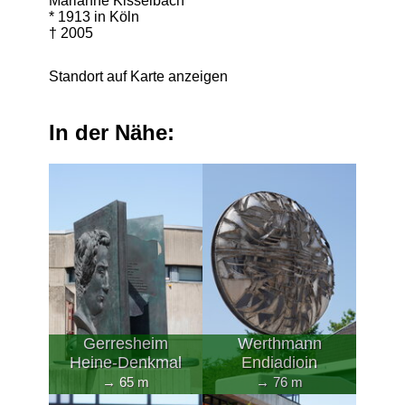
Marianne Kisselbach
* 1913 in Köln
† 2005
Standort auf Karte anzeigen
In der Nähe:
Gerresheim
Werthmann
Heine-Denkmal
Endiadioin
→ 65 m
→ 76 m