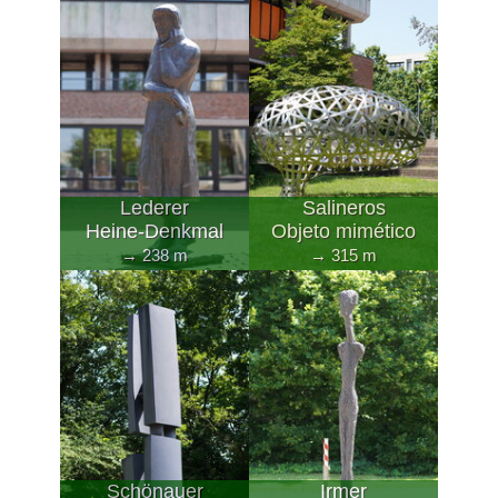
Lederer
Salineros
Heine-Denkmal
Objeto mimético
→ 238 m
→ 315 m
Schönauer
Irmer