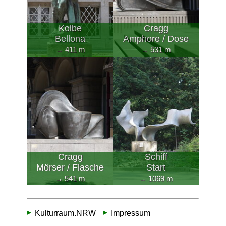
Kolbe
Cragg
Bellona
Amphore / Dose
→ 411 m
→ 531 m
Cragg
Schiff
Mörser / Flasche
Start
→ 541 m
→ 1069 m
Kulturraum.NRW
Impressum