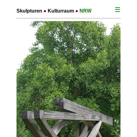
☰
Skulpturen
●
Kulturraum
●
NRW