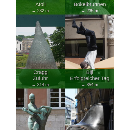
Atoll
Bökelbrunnen
→ 232 m
→ 235 m
Cragg
Bijl
Zufuhr
Erfolgreicher Tag
→ 314 m
→ 354 m