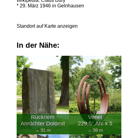
Wikipedia: Claus Bury
* 29. März 1946 in Gelnhausen
Standort auf Karte anzeigen
In der Nähe:
Rückriem
Venet
Anröchter Dolomit
229,5° Arc x 5
→ 91 m
→ 98 m