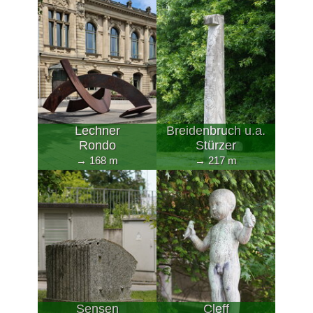
Lechner
Breidenbruch u.a.
Rondo
Stürzer
→ 168 m
→ 217 m
Sensen
Cleff