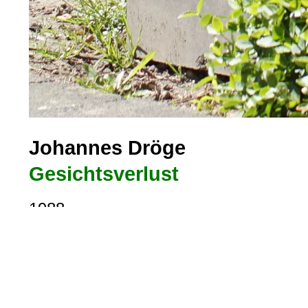
Johannes Dröge
Gesichtsverlust
1988
Diabasstein, 110 x 70 x 80 cm
Rhein-Sieg-Kreis, Troisdorf, Sieglarer Straße 38 (Oberlar
Lat, Long = 50.8134, 7.14325
Foto: jvf, Lizenz:
CC BY-SA 4.0