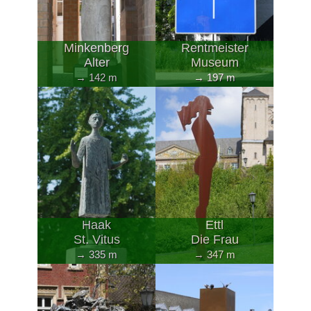
Minkenberg
Rentmeister
Alter
Museum
→ 142 m
→ 197 m
Haak
Ettl
St. Vitus
Die Frau
→ 335 m
→ 347 m