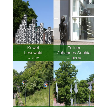
Kriwet
Fellner
Lesewald
Johannes Sophia
→ 70 m
→ 109 m