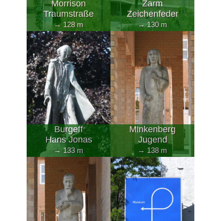
Morrison
Zarm
Traumstraße
Zeichenfeder
→ 128 m
→ 130 m
Burgeff
Minkenberg
Hans Jonas
Jugend
→ 133 m
→ 138 m