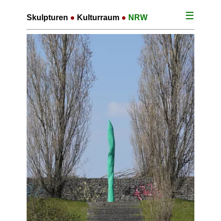
☰
Skulpturen
●
Kulturraum
●
NRW