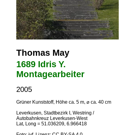
Thomas May
1689 Idris Y.
Montagearbeiter
2005
Grüner Kunststoff, Höhe ca. 5 m, ⌀ ca. 40 cm
Leverkusen, Stadtbezirk I, Westring /
Autobahnkreuz Leverkusen-West
Lat, Long = 51.036209, 6.966418
Foto: jvf, Lizenz:
CC BY-SA 4.0