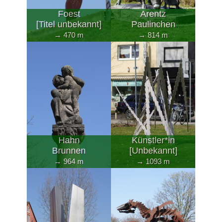
Foest
Arentz
[Titel unbekannt]
Paulinchen
→ 470 m
→ 814 m
Hahn
Künstler*in
Brunnen
[Unbekannt]
→ 964 m
→ 1093 m