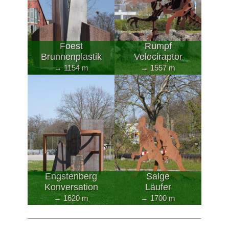
Foest
Rumpf
Brunnenplastik
Velociraptor
→ 1154 m
→ 1557 m
Engstenberg
Salge
Konversation
Läufer
→ 1620 m
→ 1700 m