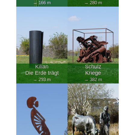
→ 166 m
→ 280 m
Kilian
Schulz
Die Erde trägt
Kriege
→ 293 m
→ 382 m