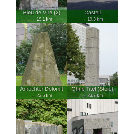
Bleu de Vire (2)
Castell
→ 19.1 km
→ 19.3 km
Anröchter Dolomit
Ohne Titel (Stele)
→ 23.6 km
→ 23.7 km