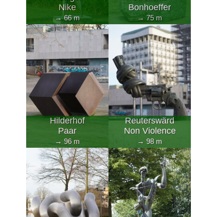
Nike
Bonhoeffer
→ 66 m
→ 75 m
Hilderhof
Reuterswärd
Paar
Non Violence
→ 96 m
→ 98 m