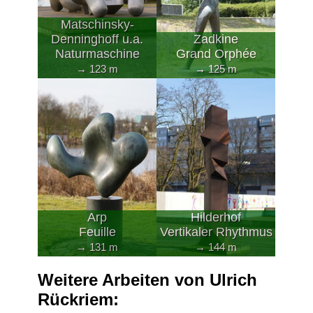
Matschinsky-
Denninghoff u.a.
Zadkine
Naturmaschine
Grand Orphée
→ 123 m
→ 125 m
Arp
Hilderhof
Feuille
Vertikaler Rhythmus
→ 131 m
→ 144 m
Weitere Arbeiten von Ulrich
Rückriem: