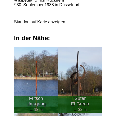
Wikipedia: Ulrich Rückriem
* 30. September 1938 in Düsseldorf
Standort auf Karte anzeigen
In der Nähe:
Fritsch
Suter
Um-gang
El Greco
→ 18 m
→ 32 m