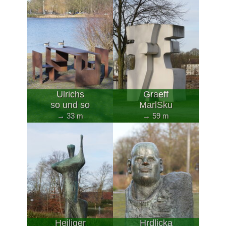
Ulrichs
Graeff
so und so
MarlSku
→ 33 m
→ 59 m
Heiliger
Hrdlicka