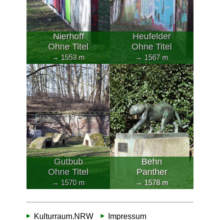
Nierhoff
Heufelder
Ohne Titel
Ohne Titel
→ 1553 m
→ 1567 m
Gutbub
Behn
Ohne Titel
Panther
→ 1570 m
→ 1578 m
Kulturraum.NRW
Impressum