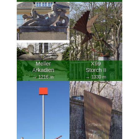
Meller
X99
Arkadien
Storch II
→ 1216 m
→ 1330 m