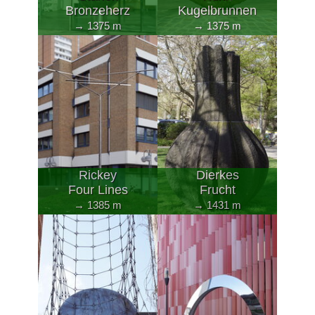
Bronzeherz
Kugelbrunnen
→ 1375 m
→ 1375 m
Rickey
Dierkes
Four Lines
Frucht
→ 1385 m
→ 1431 m