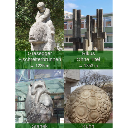
Grasegger
Rikus
Fischreiterbrunnen
Ohne Titel
→ 1225 m
→ 1353 m
Stanek
Kuhn