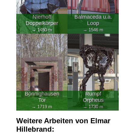
Nierhoff
Balmaceda u.a.
Doppelkörper
Loop
→ 1450 m
→ 1546 m
Bönnighausen
Rumpf
Tor
Orpheus
→ 1719 m
→ 1730 m
Weitere Arbeiten von Elmar
Hillebrand: