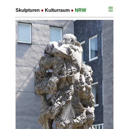
☰
Skulpturen
●
Kulturraum
●
NRW