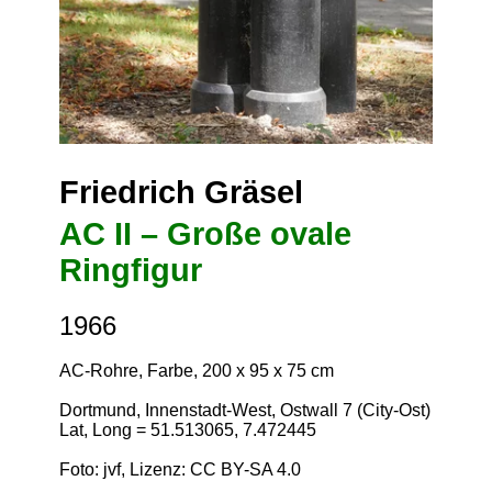
Friedrich Gräsel
AC II – Große ovale
Ringfigur
1966
AC-Rohre, Farbe, 200 x 95 x 75 cm
Dortmund, Innenstadt-West, Ostwall 7 (City-Ost)
Lat, Long = 51.513065, 7.472445
Foto: jvf, Lizenz:
CC BY-SA 4.0