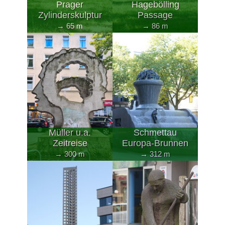
Prager
Hagebölling
Zylinderskulptur
Passage
→ 65 m
→ 86 m
Müller u.a.
Schmettau
Zeitreise
Europa-Brunnen
→ 300 m
→ 312 m