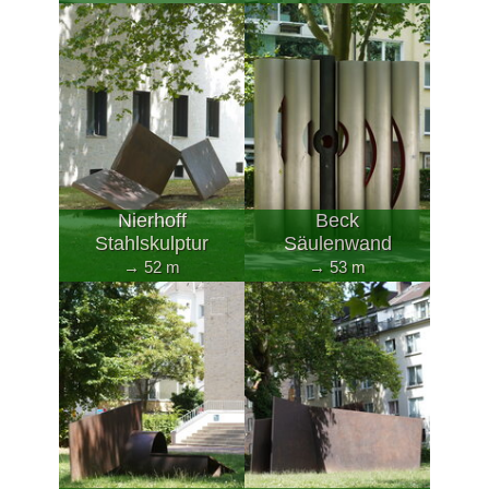
Nierhoff
Beck
Stahlskulptur
Säulenwand
→ 52 m
→ 53 m