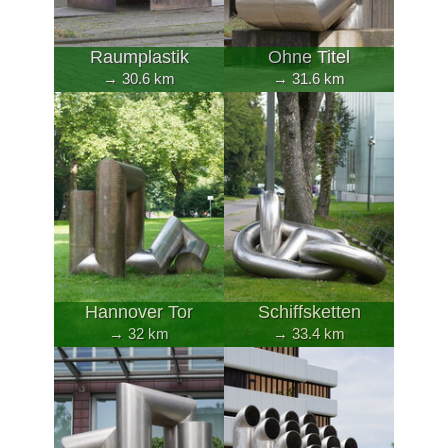
Raumplastik
Ohne Titel
→ 30.6 km
→ 31.6 km
Hannover Tor
Schiffsketten
→ 32 km
→ 33.4 km