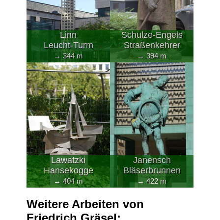
Linn
Schulze-Engels
Leucht-Turm
Straßenkehrer
→ 344 m
→ 394 m
Lawatzki
Janensch
Hansekogge
Bläserbrunnen
→ 404 m
→ 422 m
Weitere Arbeiten von
Friedrich Gräsel: