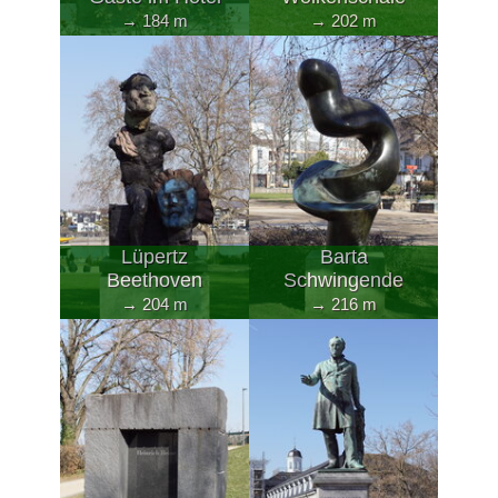
→ 184 m
→ 202 m
Lüpertz
Barta
Beethoven
Schwingende
→ 204 m
→ 216 m