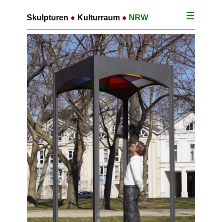
☰
Skulpturen
●
Kulturraum
●
NRW