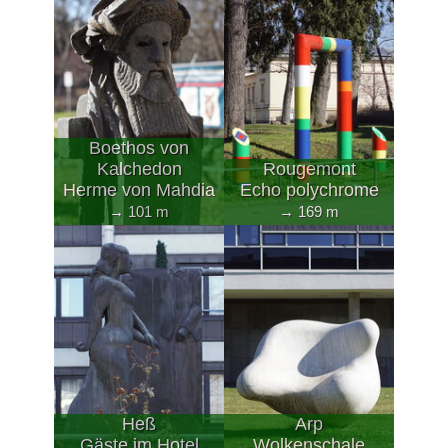
Boethos von
Kalchedon
Rougemont
Herme von Mahdia
Echo polychrome
→ 101 m
→ 169 m
Heß
Arp
Gäste im Hotel
Wolkenschale