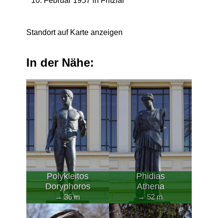
* 10. Februar 1957 in Fritzlar
Standort auf Karte anzeigen
In der Nähe:
Polykleitos
Phidias
Doryphoros
Athena
→ 36 m
→ 52 m