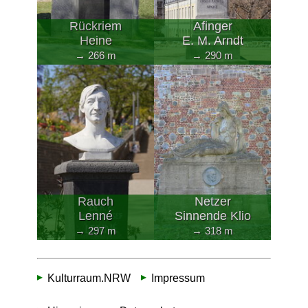
Rückriem
Afinger
Heine
E. M. Arndt
→ 266 m
→ 290 m
Rauch
Netzer
Lenné
Sinnende Klio
→ 297 m
→ 318 m
Kulturraum.NRW
Impressum